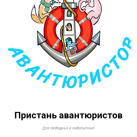
Пристань авантюристов
Для свободных и любопытных!