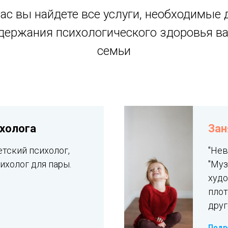
нас вы найдете все услуги, необходимые 
держания психологического здоровья в
семьи
холога
Зан
етский психолог,
"Нев
ихолог для пары.
"Муз
худо
плот
друг
Подр